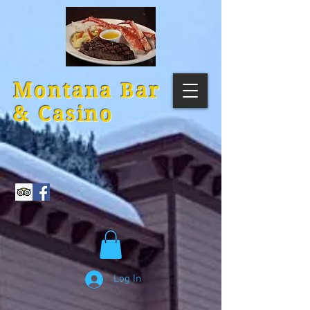
Montana
Bar
& Casino
Log In